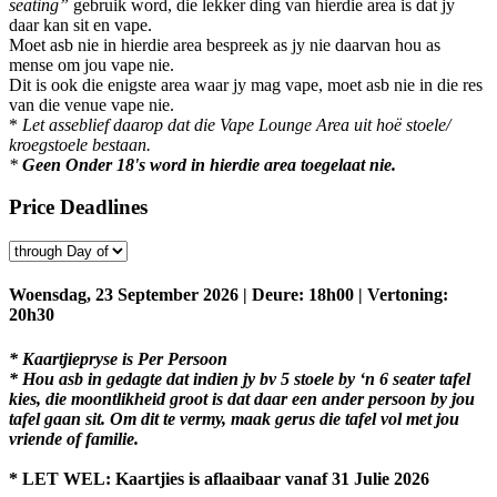
seating”
gebruik word, die lekker ding van hierdie area is dat jy
daar kan sit en vape.
Moet asb nie in hierdie area bespreek as jy nie daarvan hou as
mense om jou vape nie.
Dit is ook die enigste area waar jy mag vape, moet asb nie in die res
van die venue vape nie.
*
Let asseblief daarop dat die Vape Lounge Area uit hoë stoele/
kroegstoele bestaan.
*
Geen Onder 18's word in hierdie area toegelaat nie.
Price Deadlines
Woensdag, 23 September 2026 | Deure: 18h00 | Vertoning:
20h30
* Kaartjiepryse is Per Persoon
* Hou asb in gedagte dat indien jy bv 5 stoele by ‘n 6 seater tafel
kies, die moontlikheid groot is dat daar een ander persoon by jou
tafel gaan sit. Om dit te vermy, maak gerus die tafel vol met jou
vriende of familie.
* LET WEL: Kaartjies is aflaaibaar vanaf 31 Julie 2026