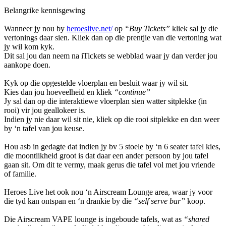
Belangrike kennisgewing
Wanneer jy nou by
heroeslive.net/
op
“Buy Tickets”
kliek sal jy die
vertonings daar sien. Kliek dan op die prentjie van die vertoning wat
jy wil kom kyk.
Dit sal jou dan neem na iTickets se webblad waar jy dan verder jou
aankope doen.
Kyk op die opgestelde vloerplan en besluit waar jy wil sit.
Kies dan jou hoeveelheid en kliek
“continue”
Jy sal dan op die interaktiewe vloerplan sien watter sitplekke (in
rooi) vir jou geallokeer is.
Indien jy nie daar wil sit nie, kliek op die rooi sitplekke en dan weer
by ‘n tafel van jou keuse.
Hou asb in gedagte dat indien jy bv 5 stoele by ‘n 6 seater tafel kies,
die moontlikheid groot is dat daar een ander persoon by jou tafel
gaan sit. Om dit te vermy, maak gerus die tafel vol met jou vriende
of familie.
Heroes Live het ook nou ‘n Airscream Lounge area, waar jy voor
die tyd kan ontspan en ‘n drankie by die
“self serve bar”
koop.
Die Airscream VAPE lounge is ingeboude tafels, wat as
“shared