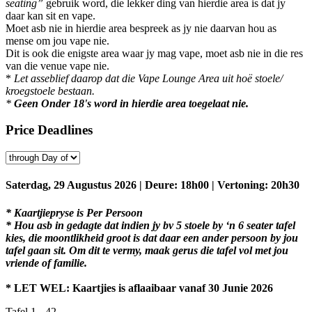
seating”
gebruik word, die lekker ding van hierdie area is dat jy
daar kan sit en vape.
Moet asb nie in hierdie area bespreek as jy nie daarvan hou as
mense om jou vape nie.
Dit is ook die enigste area waar jy mag vape, moet asb nie in die res
van die venue vape nie.
*
Let asseblief daarop dat die Vape Lounge Area uit hoë stoele/
kroegstoele bestaan.
*
Geen Onder 18's word in hierdie area toegelaat nie.
Price Deadlines
Saterdag, 29 Augustus 2026 | Deure: 18h00 | Vertoning: 20h30
* Kaartjiepryse is Per Persoon
* Hou asb in gedagte dat indien jy bv 5 stoele by ‘n 6 seater tafel
kies, die moontlikheid groot is dat daar een ander persoon by jou
tafel gaan sit. Om dit te vermy, maak gerus die tafel vol met jou
vriende of familie.
* LET WEL: Kaartjies is aflaaibaar vanaf 30 Junie 2026
Tafel 1 - 42