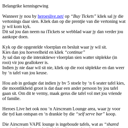
Belangrike kennisgewing
Wanneer jy nou by
heroeslive.net/
op
“Buy Tickets”
kliek sal jy die
vertonings daar sien. Kliek dan op die prentjie van die vertoning wat
jy wil kom kyk.
Dit sal jou dan neem na iTickets se webblad waar jy dan verder jou
aankope doen.
Kyk op die opgestelde vloerplan en besluit waar jy wil sit.
Kies dan jou hoeveelheid en kliek
“continue”
Jy sal dan op die interaktiewe vloerplan sien watter sitplekke (in
rooi) vir jou geallokeer is.
Indien jy nie daar wil sit nie, kliek op die rooi sitplekke en dan weer
by ‘n tafel van jou keuse.
Hou asb in gedagte dat indien jy bv 5 stoele by ‘n 6 seater tafel kies,
die moontlikheid groot is dat daar een ander persoon by jou tafel
gaan sit. Om dit te vermy, maak gerus die tafel vol met jou vriende
of familie.
Heroes Live het ook nou ‘n Airscream Lounge area, waar jy voor
die tyd kan ontspan en ‘n drankie by die
“self serve bar”
koop.
Die Airscream VAPE lounge is ingeboude tafels, wat as
“shared