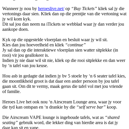
Wanneer jy nou by
heroeslive.net/
op
“Buy Tickets”
kliek sal jy die
vertonings daar sien. Kliek dan op die prentjie van die vertoning wat
jy wil kom kyk.
Dit sal jou dan neem na iTickets se webblad waar jy dan verder jou
aankope doen.
Kyk op die opgestelde vloerplan en besluit waar jy wil sit.
Kies dan jou hoeveelheid en kliek
“continue”
Jy sal dan op die interaktiewe vloerplan sien watter sitplekke (in
rooi) vir jou geallokeer is.
Indien jy nie daar wil sit nie, kliek op die rooi sitplekke en dan weer
by ‘n tafel van jou keuse.
Hou asb in gedagte dat indien jy bv 5 stoele by ‘n 6 seater tafel kies,
die moontlikheid groot is dat daar een ander persoon by jou tafel
gaan sit. Om dit te vermy, maak gerus die tafel vol met jou vriende
of familie.
Heroes Live het ook nou ‘n Airscream Lounge area, waar jy voor
die tyd kan ontspan en ‘n drankie by die
“self serve bar”
koop.
Die Airscream VAPE lounge is ingeboude tafels, wat as
“shared
seating”
gebruik word, die lekker ding van hierdie area is dat jy
daar kan sit en vape.