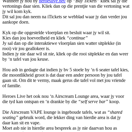
Wanneer jy nou by
heroeslive.net/
op
“Buy Tickets”
kliek sal jy die
vertonings daar sien. Kliek dan op die prentjie van die vertoning wat
jy wil kom kyk.
Dit sal jou dan neem na iTickets se webblad waar jy dan verder jou
aankope doen.
Kyk op die opgestelde vloerplan en besluit waar jy wil sit.
Kies dan jou hoeveelheid en kliek
“continue”
Jy sal dan op die interaktiewe vloerplan sien watter sitplekke (in
rooi) vir jou geallokeer is.
Indien jy nie daar wil sit nie, kliek op die rooi sitplekke en dan weer
by ‘n tafel van jou keuse.
Hou asb in gedagte dat indien jy bv 5 stoele by ‘n 6 seater tafel kies,
die moontlikheid groot is dat daar een ander persoon by jou tafel
gaan sit. Om dit te vermy, maak gerus die tafel vol met jou vriende
of familie.
Heroes Live het ook nou ‘n Airscream Lounge area, waar jy voor
die tyd kan ontspan en ‘n drankie by die
“self serve bar”
koop.
Die Airscream VAPE lounge is ingeboude tafels, wat as
“shared
seating”
gebruik word, die lekker ding van hierdie area is dat jy
daar kan sit en vape.
Moet asb nie in hierdie area bespreek as jy nie daarvan hou as