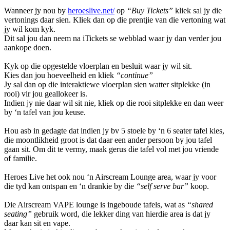
Wanneer jy nou by
heroeslive.net/
op
“Buy Tickets”
kliek sal jy die
vertonings daar sien. Kliek dan op die prentjie van die vertoning wat
jy wil kom kyk.
Dit sal jou dan neem na iTickets se webblad waar jy dan verder jou
aankope doen.
Kyk op die opgestelde vloerplan en besluit waar jy wil sit.
Kies dan jou hoeveelheid en kliek
“continue”
Jy sal dan op die interaktiewe vloerplan sien watter sitplekke (in
rooi) vir jou geallokeer is.
Indien jy nie daar wil sit nie, kliek op die rooi sitplekke en dan weer
by ‘n tafel van jou keuse.
Hou asb in gedagte dat indien jy bv 5 stoele by ‘n 6 seater tafel kies,
die moontlikheid groot is dat daar een ander persoon by jou tafel
gaan sit. Om dit te vermy, maak gerus die tafel vol met jou vriende
of familie.
Heroes Live het ook nou ‘n Airscream Lounge area, waar jy voor
die tyd kan ontspan en ‘n drankie by die
“self serve bar”
koop.
Die Airscream VAPE lounge is ingeboude tafels, wat as
“shared
seating”
gebruik word, die lekker ding van hierdie area is dat jy
daar kan sit en vape.