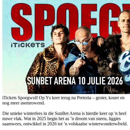
iTickets Spoegwolf Op Ys keer terug na Pretoria – groter, kouer en
nog meer asemrowend.
Die unieke winterfees in die SunBet Arena is hierdie keer op 'n heel
nuwe vlak. Wat in 2025 begin het as ’n droom van sneeu, liggies
saamwees, ontwikkel in 2026 tot ’n volskaalse winterwonderwêreld.