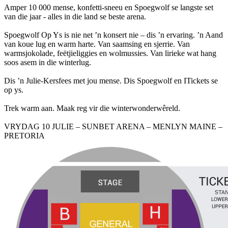
Amper 10 000 mense, konfetti-sneeu en Spoegwolf se langste set
van die jaar - alles in die land se beste arena.
Spoegwolf Op Ys is nie net ’n konsert nie – dis ’n ervaring. ’n Aand
van koue lug en warm harte. Van saamsing en sjerrie. Van
warmsjokolade, feëtjieliggies en wolmussies. Van lirieke wat hang
soos asem in die winterlug.
Dis ’n Julie-Kersfees met jou mense. Dis Spoegwolf en ITickets se
op ys.
Trek warm aan. Maak reg vir die winterwonderwêreld.
VRYDAG 10 JULIE – SUNBET ARENA – MENLYN MAINE –
PRETORIA