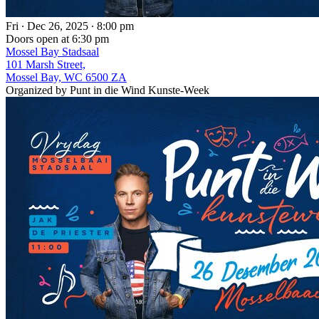
Fri ∙ Dec 26, 2025 ∙ 8:00 pm
Doors open at 6:30 pm
Mossel Bay Stadsaal
101 Marsh Street,
Mossel Bay, WC 6500 ZA
Organized by Punt in die Wind Kunste-Week