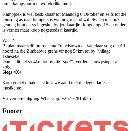
om n kampvuur met wonderlike musiek.
Kampplek is wel beskikbaar tot Maandag 6 Oktober en selfs tot die
Dinsdag as daar kampers is wat nog n aand wil bly. Daar is ook
genoeg hout en ys ingesluit by jou kaartjie. Jongelinge 15 en onder
is verniet maar koop nogsteeds n kaartjie.
Waar?
Beplan maar self jou roete na Francistown en van daar volg die A1
noord na die Zimbabwe grens vir nog 54km tot by ''village"
Tshesebe.
Dan is dit net so 4km tot by die
"spot"
. Verdere aanwysings sal
volg.
Slegs 4X4
Kom geniet n baie eksklusiewe aand met die legendariese
musikante.
Vir verdere inligting Whatsapp: +267 72815025
Footer