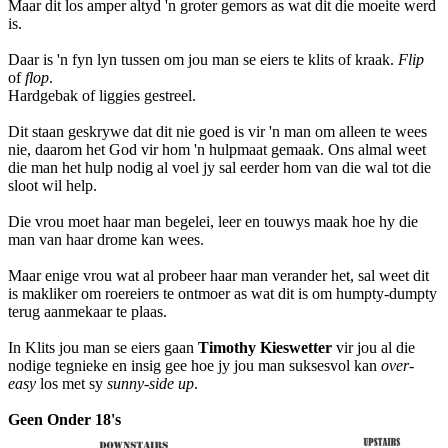
Maar dit los amper altyd 'n groter gemors as wat dit die moeite werd
is.
Daar is 'n fyn lyn tussen om jou man se eiers te klits of kraak.
Flip
of
flop
.
Hardgebak of liggies gestreel.
Dit staan geskrywe dat dit nie goed is vir 'n man om alleen te wees
nie, daarom het God vir hom 'n hulpmaat gemaak. Ons almal weet
die man het hulp nodig al voel jy sal eerder hom van die wal tot die
sloot wil help.
Die vrou moet haar man begelei, leer en touwys maak hoe hy die
man van haar drome kan wees.
Maar enige vrou wat al probeer haar man verander het, sal weet dit
is makliker om roereiers te ontmoer as wat dit is om humpty-dumpty
terug aanmekaar te plaas.
In Klits jou man se eiers gaan
Timothy Kieswetter
vir jou al die
nodige tegnieke en insig gee hoe jy jou man suksesvol kan
over-
easy
los met sy
sunny-side up
.
Geen Onder 18's