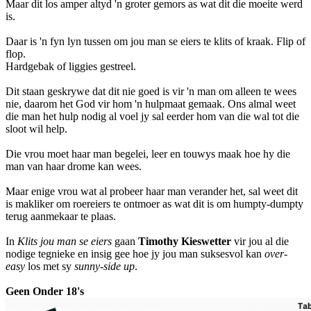
Maar dit los amper altyd 'n groter gemors as wat dit die moeite werd
is.
Daar is 'n fyn lyn tussen om jou man se eiers te klits of kraak. Flip of
flop.
Hardgebak of liggies gestreel.
Dit staan geskrywe dat dit nie goed is vir 'n man om alleen te wees
nie, daarom het God vir hom 'n hulpmaat gemaak. Ons almal weet
die man het hulp nodig al voel jy sal eerder hom van die wal tot die
sloot wil help.
Die vrou moet haar man begelei, leer en touwys maak hoe hy die
man van haar drome kan wees.
Maar enige vrou wat al probeer haar man verander het, sal weet dit
is makliker om roereiers te ontmoer as wat dit is om humpty-dumpty
terug aanmekaar te plaas.
In
Klits jou man se eiers
gaan
Timothy Kieswetter
vir jou al die
nodige tegnieke en insig gee hoe jy jou man suksesvol kan
over-
easy
los met sy
sunny-side up
.
Geen Onder 18's