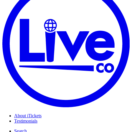
About iTickets
Testimonials
Search