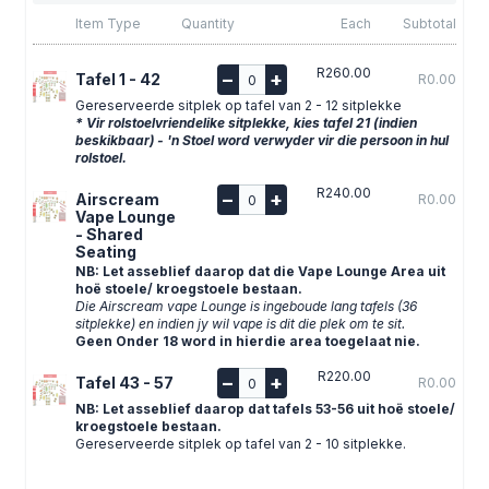
Item Type
Quantity
Each
Subtotal
R260.00
–
+
Tafel 1 - 42
R0.00
Gereserveerde sitplek op tafel van 2 - 12 sitplekke
* Vir rolstoelvriendelike sitplekke, kies tafel 21 (indien
beskikbaar) - 'n Stoel word verwyder vir die persoon in hul
rolstoel.
R240.00
–
+
Airscream
R0.00
Vape Lounge
- Shared
Seating
NB: Let asseblief daarop dat die Vape Lounge Area uit
hoë stoele/ kroegstoele bestaan.
Die Airscream vape Lounge is ingeboude lang tafels (36
sitplekke) en indien jy wil vape is dit die plek om te sit.
Geen Onder 18 word in hierdie area toegelaat nie.
R220.00
–
+
Tafel 43 - 57
R0.00
NB: Let asseblief daarop dat tafels 53-56 uit hoë stoele/
kroegstoele bestaan.
Gereserveerde sitplek op tafel van 2 - 10 sitplekke.