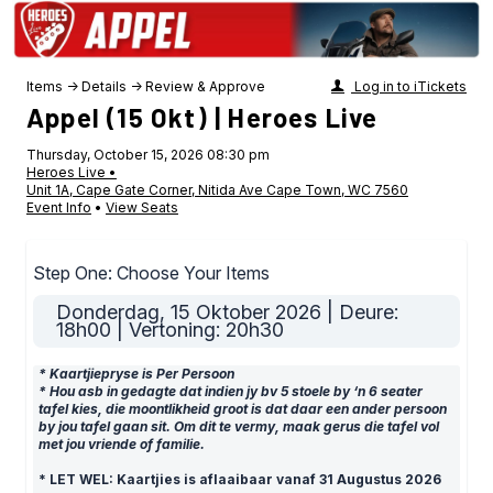
Items
→
Details
→
Review & Approve
Log in to iTickets
Appel (15 Okt) | Heroes Live
Thursday, October 15, 2026 08:30 pm
Heroes Live •
Unit 1A, Cape Gate Corner, Nitida Ave
Cape Town, WC 7560
Event Info
•
View Seats
Step One: Choose Your Items
Donderdag, 15 Oktober 2026 | Deure:
18h00 | Vertoning: 20h30
* Kaartjiepryse is Per Persoon
* Hou asb in gedagte dat indien jy bv 5 stoele by ‘n 6 seater
tafel kies, die moontlikheid groot is dat daar een ander persoon
by jou tafel gaan sit. Om dit te vermy, maak gerus die tafel vol
met jou vriende of familie.
* LET WEL: Kaartjies is aflaaibaar vanaf 31 Augustus 2026